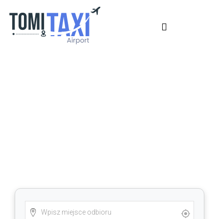
Alost ⇄ Lotnisko Charleroi –
Zarezerwuj tutaj