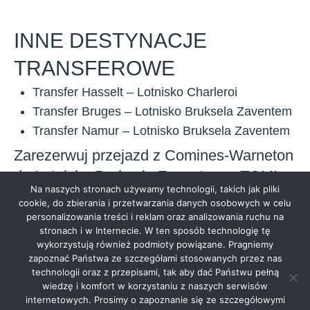
INNE DESTYNACJE
TRANSFEROWE
Transfer Hasselt – Lotnisko Charleroi
Transfer Bruges – Lotnisko Bruksela Zaventem
Transfer Namur – Lotnisko Bruksela Zaventem
Zarezerwuj przejazd z Comines-Warneton
do Lotniska Bruksela Zaventem z TOMI
Na naszych stronach używamy technologii, takich jak pliki
TAXI Airport już teraz!
cookie, do zbierania i przetwarzania danych osobowych w celu
personalizowania treści i reklam oraz analizowania ruchu na
stronach i w Internecie. W ten sposób technologię tę
wykorzystują również podmioty powiązane. Pragniemy
zapoznać Państwa ze szczegółami stosowanych przez nas
technologii oraz z przepisami, tak aby dać Państwu pełną
wiedzę i komfort w korzystaniu z naszych serwisów
internetowych. Prosimy o zapoznanie się ze szczegółowymi