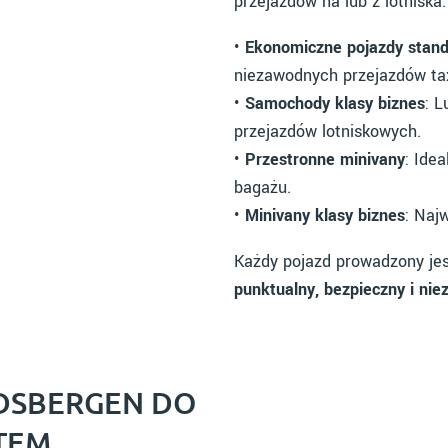
przejazdów na lub z lotniska.
•
Ekonomiczne pojazdy stan
niezawodnych przejazdów tax
•
Samochody klasy biznes
: L
przejazdów lotniskowych.
•
Przestronne minivany
: Ide
bagażu.
•
Minivany klasy biznes
: Naj
Każdy pojazd prowadzony je
punktualny, bezpieczny i nie
DSBERGEN DO
TEM