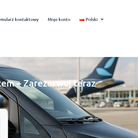
rmularz kontaktowy
Moje konto
Polski
em – Zarezerwuj teraz