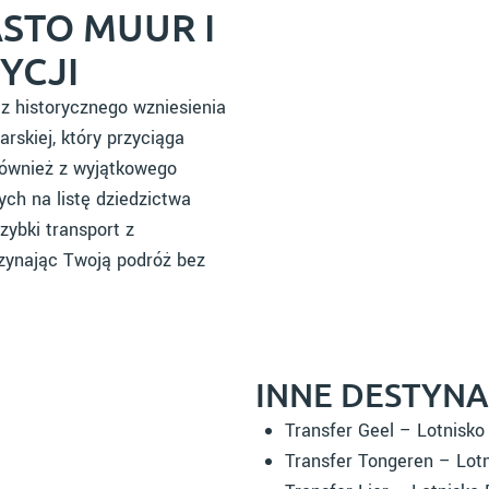
STO MUUR I
YCJI
z historycznego wzniesienia
rskiej, który przyciąga
 również z wyjątkowego
ch na listę dziedzictwa
zybki transport z
zynając Twoją podróż bez
INNE DESTYN
Transfer Geel – Lotnisk
Transfer Tongeren – Lot