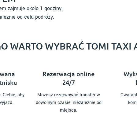
em zajmuje około 1 godziny.
ależnie od celu podróży.
O WARTO WYBRAĆ TOMI TAXI 
owana
Rezerwacja online
Wykw
tnisku
24/7
 Ciebie, aby
Możesz rezerwować transfer w
Gwarant
wyjazd.
dowolnym czasie, niezależnie od
komf
miejsca.