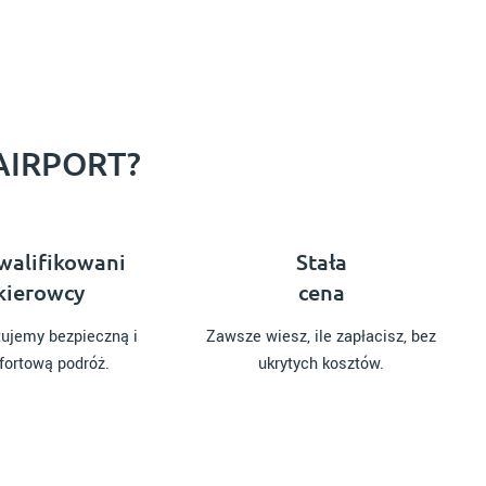
AIRPORT?
alifikowani
Stała
kierowcy
cena
ujemy bezpieczną i
Zawsze wiesz, ile zapłacisz, bez
ortową podróż.
ukrytych kosztów.