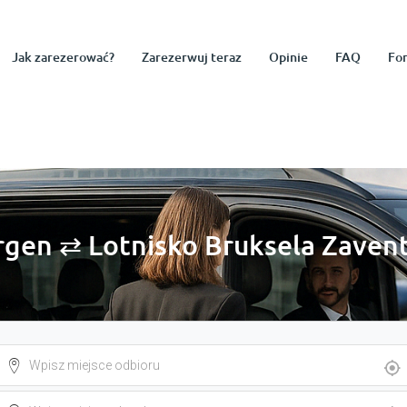
Jak zarezerować?
Zarezerwuj teraz
Opinie
FAQ
Fo
rgen ⇄ Lotnisko Bruksela Zavent