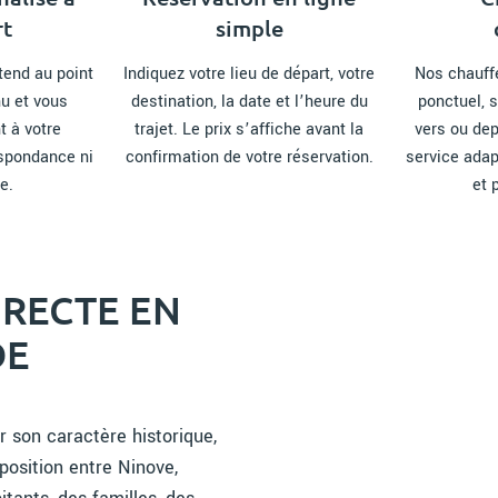
rt
simple
tend au point
Indiquez votre lieu de départ, votre
Nos chauffe
u et vous
destination, la date et l’heure du
ponctuel, s
t à votre
trajet. Le prix s’affiche avant la
vers ou dep
espondance ni
confirmation de votre réservation.
service adap
e.
et 
IRECTE EN
DE
 son caractère historique,
osition entre Ninove,