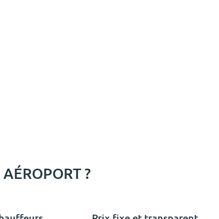
I AÉROPORT ?
hauffeurs
Prix fixe et transparent