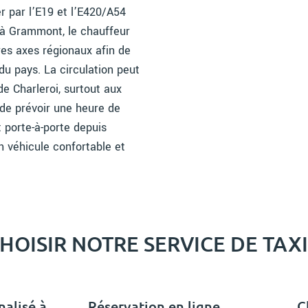
er par l’E19 et l’E420/A54
t à Grammont, le chauffeur
res axes régionaux afin de
du pays. La circulation peut
de Charleroi, surtout aux
t de prévoir une heure de
t porte-à-porte depuis
 véhicule confortable et
OISIR NOTRE SERVICE DE TAX
nalisé à
Réservation en ligne
C