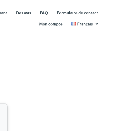
nant
Des avis
FAQ
Formulaire de contact
Mon compte
Français
servez maintenant