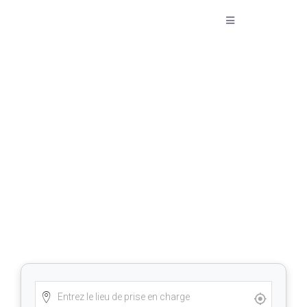
Taxi Lommel vers l’Aéroport
de Charleroi – Réservez
maintenant