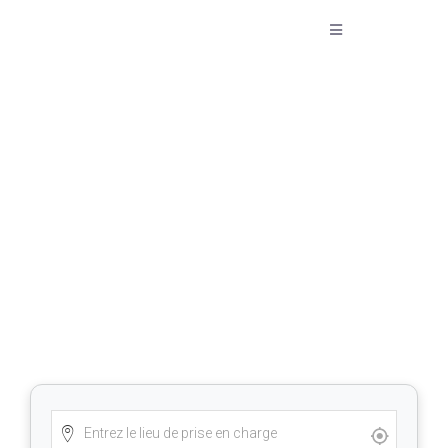
Taxi Thourout vers l’Aéroport
de Charleroi – Réservez
maintenant