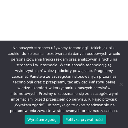
miejscowość jest obsługiwana?
Kiedy otrzymam dane kontaktowe do
kierowcy?
Na naszych stronach używamy technologii, takich jak pliki
Co jeśli mój lot się opóźni?
cookie, do zbierania i przetwarzania danych osobowych w celu
personalizowania treści i reklam oraz analizowania ruchu na
stronach i w Internecie. W ten sposób technologię tę
Jak dojechać z lotniska Zaventem do
wykorzystują również podmioty powiązane. Pragniemy
zapoznać Państwa ze szczegółami stosowanych przez nas
Charleroi?
technologii oraz z przepisami, tak aby dać Państwu pełną
wiedzę i komfort w korzystaniu z naszych serwisów
internetowych. Prosimy o zapoznanie się ze szczegółowymi
Czy są dostępne foteliki dla dzieci?
informacjami przed przejściem do serwisu. Klikając przycisk
„Wyrażam zgodę” lub zamykając to okno zgadzasz się na
postanowienia zawarte w stosowanych przez nas zasadach.
Jakie są dostępne formy płatności?
Wyrażam zgodę
Polityka prywatności